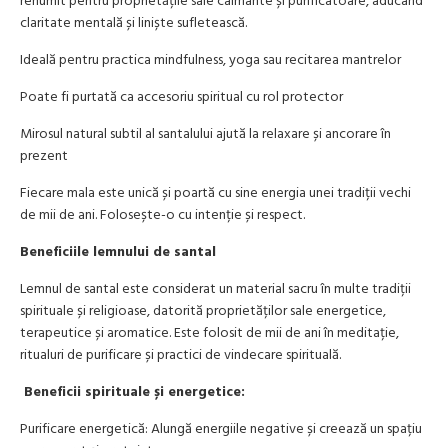
renumit pentru proprietățile sale calmante și purificatoare, aducând
claritate mentală și liniște sufletească.
Ideală pentru practica mindfulness, yoga sau recitarea mantrelor
Poate fi purtată ca accesoriu spiritual cu rol protector
Mirosul natural subtil al santalului ajută la relaxare și ancorare în
prezent
Fiecare mala este unică și poartă cu sine energia unei tradiții vechi
de mii de ani. Folosește-o cu intenție și respect.
Beneficiile lemnului de santal
Lemnul de santal este considerat un material sacru în multe tradiții
spirituale și religioase, datorită proprietăților sale energetice,
terapeutice și aromatice. Este folosit de mii de ani în meditație,
ritualuri de purificare și practici de vindecare spirituală.
Beneficii spirituale și energetice:
Purificare energetică: Alungă energiile negative și creează un spațiu