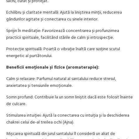
sacru, curat și protejat.
Echilibru și claritate mentală: Ajută la liniștirea minții, reducerea
gândurilor agitate și conectarea cu sinele interior.
Sprijin în meditație: Favorizează concentrarea și profunzimea
practicii spirituale, facilitând stările de calm și introspecție.
Protecție spirituală: Poartă o vibrație înaltă care susține scutul
energetic al purtătorului.
Beneficii emoționale și fizice (aromaterapie):
Calm și relaxare: Parfumul natural al santalului reduce stresul,
anxietatea și tensiunile emoționale.
Somn profund: Contribuie la un somn liniștit dacă este folosit înainte
de culcare.
Stimularea intuiției: Ajută la conectarea cu intuiția și la deschiderea
chakrei celui de-al treilea ochi (Ajna).
Mișcarea spirituală din jurul santalului îl consideră un aliat de