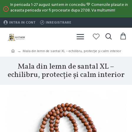
In perioada 1-27 august suntem in concediu 💚 Comenzile plasate in
aceasta perioada vor fi procesate dupa 27.08. Va multumim!
INTRA IN CONT
INREGISTRARE
Mala din lemn de santal XL – echilibru, protecție și calm interior
Mala din lemn de santal XL –
echilibru, protecție și calm interior