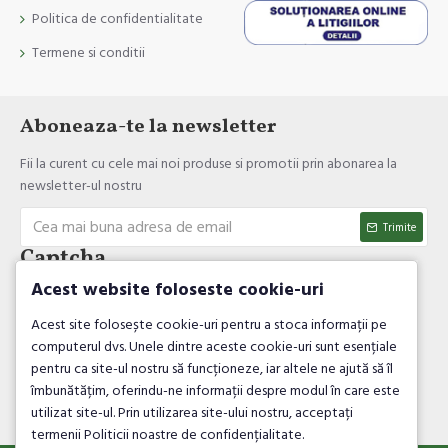
Politica de confidentialitate
Termene si conditii
Aboneaza-te la newsletter
Fii la curent cu cele mai noi produse si promotii prin abonarea la
newsletter-ul nostru
Trimite
Captcha
Acest website foloseste cookie-uri
Introdul codul de verificare
Acest site folosește cookie-uri pentru a stoca informații pe
computerul dvs. Unele dintre aceste cookie-uri sunt esențiale
pentru ca site-ul nostru să funcționeze, iar altele ne ajută să îl
îmbunătățim, oferindu-ne informații despre modul în care este
utilizat site-ul. Prin utilizarea site-ului nostru, acceptați
Am citit şi sunt de acord cu
Politica de confidentialitate
termenii Politicii noastre de confidențialitate.