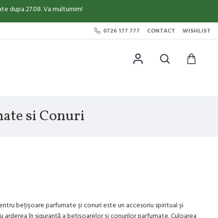
sate dupa 27.08. Va multumim!
0726 177 777
CONTACT
WISHLIST
ate si Conuri
ntru bețișoare parfumate și conuri este un accesoriu spiritual și
 arderea în siguranță a bețișoarelor și conurilor parfumate. Culoarea