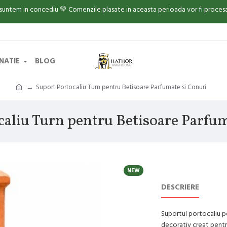
 suntem in concediu 💚 Comenzile plasate in aceasta perioada vor fi proce
INATIE
BLOG
Suport Portocaliu Turn pentru Betisoare Parfumate si Conuri
caliu Turn pentru Betisoare Parfum
NEW
DESCRIERE
Suportul portocaliu pe
decorativ creat pentru