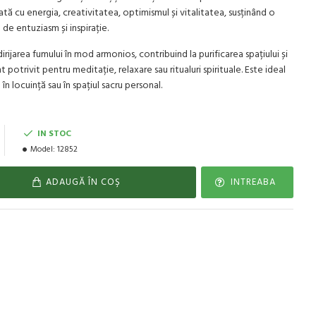
tă cu energia, creativitatea, optimismul și vitalitatea, susținând o
 de entuziasm și inspirație.
irijarea fumului în mod armonios, contribuind la purificarea spațiului și
 potrivit pentru meditație, relaxare sau ritualuri spirituale. Este ideal
 în locuință sau în spațiul sacru personal.
IN STOC
Model:
12852
ADAUGĂ ÎN COŞ
INTREABA