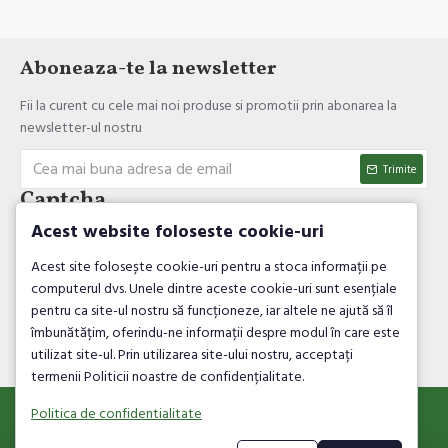
Aboneaza-te la newsletter
Fii la curent cu cele mai noi produse si promotii prin abonarea la
newsletter-ul nostru
Trimite
Captcha
Acest website foloseste cookie-uri
Introdul codul de verificare
Acest site folosește cookie-uri pentru a stoca informații pe
computerul dvs. Unele dintre aceste cookie-uri sunt esențiale
pentru ca site-ul nostru să funcționeze, iar altele ne ajută să îl
îmbunătățim, oferindu-ne informații despre modul în care este
utilizat site-ul. Prin utilizarea site-ului nostru, acceptați
Am citit şi sunt de acord cu
Politica de confidentialitate
termenii Politicii noastre de confidențialitate.
Politica de confidentialitate
© HATHOR BOOKS&MORE SRL