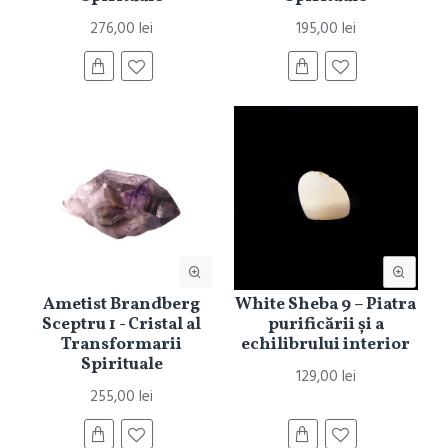
276,00 lei
195,00 lei
Ametist Brandberg
White Sheba 9 – Piatra
Sceptru 1 - Cristal al
purificării și a
Transformarii
echilibrului interior
Spirituale
129,00 lei
255,00 lei