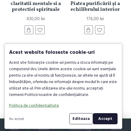
claritatii mentale si a
Piatra purificării și a
protectiei spirituale
echilibrului interior
430,00 lei
176,00 lei
Acest website foloseste cookie-uri
Acest site folosește cookie-uri pentru a stoca informații pe
computerul dvs. Unele dintre aceste cookie-uri sunt esențiale
pentru ca site-ul nostru să funcționeze, iar altele ne ajută să îl
îmbunătățim, oferindu-ne informații despre modul în care este
utilizat site-ul. Prin utilizarea site-ului nostru, acceptați
termenii Politicii noastre de confidențialitate.
Columbianit 13 –
Columbianit 10.5 –
Piatra misterului
Piatra misterului
Politica de confidentialitate
cosmic și a
cosmic și a
transformării
transformării
Editeaza
Accept
Nu accept
profunde
profunde
Home
Wishlist
Trimite un mesaj
Suna-ne