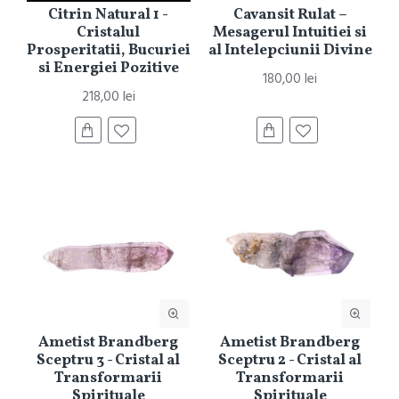
Citrin Natural 1 -
Cavansit Rulat –
Cristalul
Mesagerul Intuitiei si
Prosperitatii, Bucuriei
al Intelepciunii Divine
si Energiei Pozitive
180,00 lei
218,00 lei
Ametist Brandberg
Ametist Brandberg
Sceptru 3 - Cristal al
Sceptru 2 - Cristal al
Transformarii
Transformarii
Spirituale
Spirituale