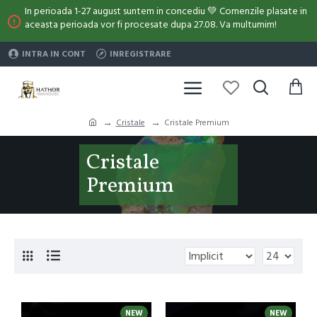
In perioada 1-27 august suntem in concediu 💚 Comenzile plasate in
aceasta perioada vor fi procesate dupa 27.08. Va multumim!
INTRA IN CONT
INREGISTRARE
Cristale
Cristale Premium
Cristale
Premium
NEW
NEW