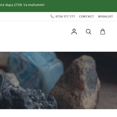
sate dupa 27.08. Va multumim!
0726 177 777
CONTACT
WISHLIST