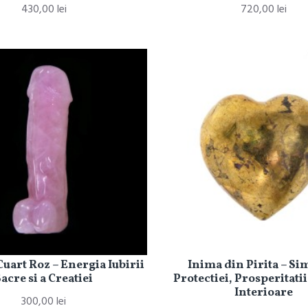
430,00 lei
720,00 lei
Cuart Roz – Energia Iubirii
Inima din Pirita – Si
acre si a Creatiei
Protectiei, Prosperitatii
Interioare
300,00 lei