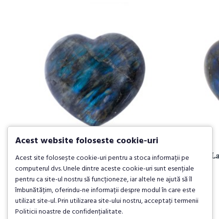
Acest website foloseste cookie-uri
Inima Labradorit 3 - echilibrarea
Inima La
Acest site folosește cookie-uri pentru a stoca informații pe
chakrei inimii
computerul dvs. Unele dintre aceste cookie-uri sunt esențiale
pentru ca site-ul nostru să funcționeze, iar altele ne ajută să îl
89,00 lei
îmbunătățim, oferindu-ne informații despre modul în care este
utilizat site-ul. Prin utilizarea site-ului nostru, acceptați termenii
Politicii noastre de confidențialitate.