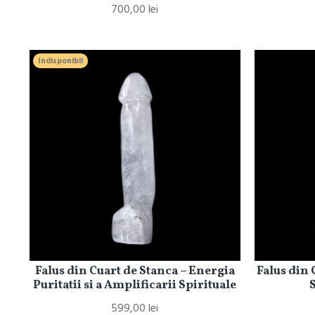
700,00 lei
Indisponibil
Falus din Cuart de Stanca – Energia
Falus din 
Puritatii si a Amplificarii Spirituale
S
599,00 lei