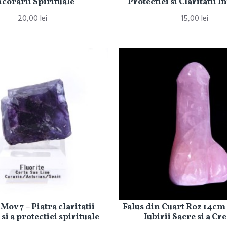
corarii Spirituale
Protectiei si Claritatii I
20,00 lei
15,00 lei
 Mov 7 – Piatra claritatii
Falus din Cuart Roz 14cm
si a protectiei spirituale
Iubirii Sacre si a Cre