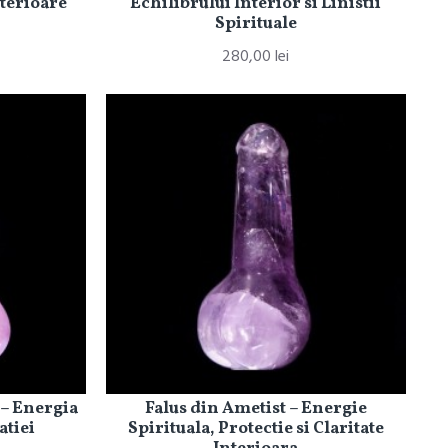
nterioare
Echilibrului Interior si Linistii
Spirituale
280,00 lei
 – Energia
Falus din Ametist – Energie
atiei
Spirituala, Protectie si Claritate