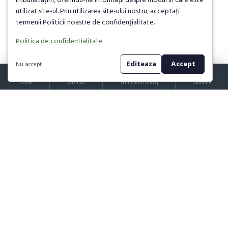
îmbunătățim, oferindu-ne informații despre modul în care este
Amuleta Tai Sui
Amuleta Rinocer si
utilizat site-ul. Prin utilizarea site-ului nostru, acceptați
Elefant Albastru cu
termenii Politicii noastre de confidențialitate.
98,00 lei
140,00 lei
Sceptru Ksitigarbha
Politica de confidentialitate
98,00 lei
140,00 lei
Editeaza
Accept
Nu accept
Home
Wishlist
Trimite un mesaj
Suna-ne
-30 %
-30 %
Amuleta Lacatul
2024 Placa
Banilor
Gardienilor cu
Sceptrul Ksitigarbha
98,00 lei
140,00 lei
210,00 lei
300,00 lei