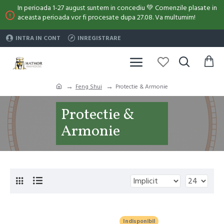
In perioada 1-27 august suntem in concediu 💚 Comenzile plasate in
aceasta perioada vor fi procesate dupa 27.08. Va multumim!
INTRA IN CONT
INREGISTRARE
Feng Shui
Protectie & Armonie
Protectie &
Armonie
Indisponibil