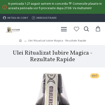
In perioada 1-27 august suntem in concediu 💚 Comenzile plasate in
aceasta perioada vor fi procesate dupa 27.08. Va multumim!
INTRA IN CONT
INREGISTRARE
Ulei Ritualizat Iubire Magica - Rezultate Rapide
Ulei Ritualizat Iubire Magica -
Rezultate Rapide
HOT