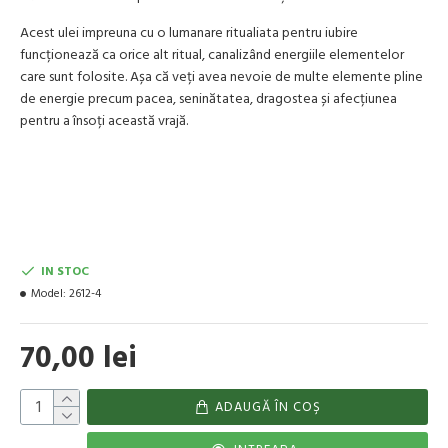
Acest ulei impreuna cu o lumanare ritualiata pentru iubire
funcționează ca orice alt ritual, canalizând energiile elementelor
care sunt folosite. Așa că veți avea nevoie de multe elemente pline
de energie precum pacea, seninătatea, dragostea și afecțiunea
pentru a însoți această vrajă.
IN STOC
Model:
2612-4
70,00 lei
ADAUGĂ ÎN COŞ