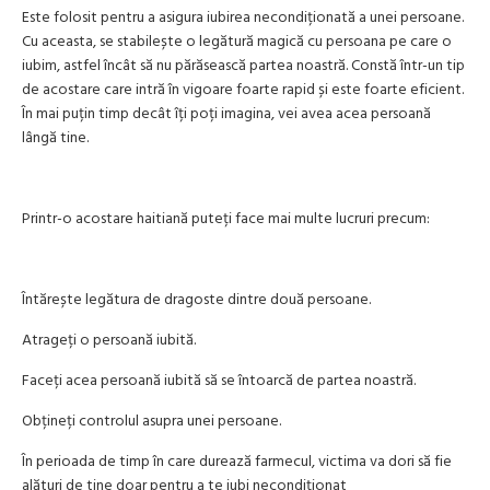
Este folosit pentru a asigura iubirea necondiționată a unei persoane.
Cu aceasta, se stabilește o legătură magică cu persoana pe care o
iubim, astfel încât să nu părăsească partea noastră. Constă într-un tip
de acostare care intră în vigoare foarte rapid și este foarte eficient.
În mai puțin timp decât îți poți imagina, vei avea acea persoană
lângă tine.
Printr-o acostare haitiană puteți face mai multe lucruri precum:
Întărește legătura de dragoste dintre două persoane.
Atrageți o persoană iubită.
Faceți acea persoană iubită să se întoarcă de partea noastră.
Obțineți controlul asupra unei persoane.
În perioada de timp în care durează farmecul, victima va dori să fie
alături de tine doar pentru a te iubi necondiționat