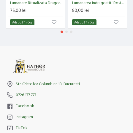
Lumanare Ritualizata Dragoste – Ritual pentru Iubire si Legaturi Profunde
Lumanarea Indragostiti Rosie – Aprinde pasiunea si atrage iubirea intensa
75,00 lei
80,00 lei
Adaugă în Coş
Adaugă în Coş
Str. Cristofor Columb nr. 13, Bucuresti
0726 177 777
Facebook
Instagram
TikTok