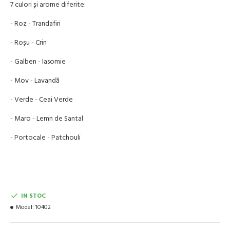
7 culori și arome diferite:
- Roz - Trandafiri
- Roșu - Crin
- Galben - Iasomie
- Mov - Lavandă
- Verde - Ceai Verde
- Maro - Lemn de Santal
- Portocale - Patchouli
IN STOC
Model:
10402