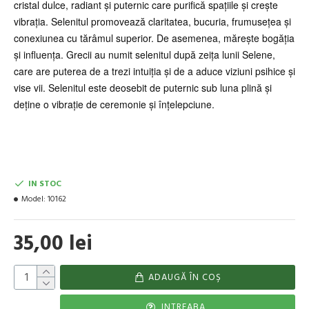
cristal dulce, radiant și puternic care purifică spațiile și crește
vibrația. Selenitul promovează claritatea, bucuria, frumusețea și
conexiunea cu tărâmul superior. De asemenea, mărește bogăția
și influența. Grecii au numit selenitul după zeița lunii Selene,
care are puterea de a trezi intuiția și de a aduce viziuni psihice și
vise vii. Selenitul este deosebit de puternic sub luna plină și
deține o vibrație de ceremonie și înțelepciune.
IN STOC
Model:
10162
35,00 lei
ADAUGĂ ÎN COŞ
INTREABA