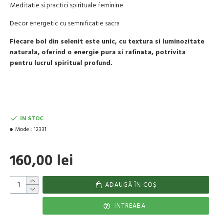
Meditatie si practici spirituale feminine
Decor energetic cu semnificatie sacra
Fiecare bol din selenit este unic, cu textura si luminozitate
naturala, oferind o energie pura si rafinata, potrivita
pentru lucrul spiritual profund.
IN STOC
Model:
12331
160,00 lei
ADAUGĂ ÎN COŞ
INTREABA