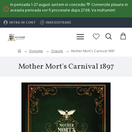
In perioada 1-27 august suntem in concediu 💚 Comenzile plasate in
aceasta perioada vor fi procesate dupa 27.08. Va multumim!
INTRA IN CONT
INREGISTRARE
Divinație
Oracole
Mother Mort's Carnival 1897
Mother Mort's Carnival 1897