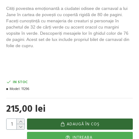
Citiți povestea emoționantă a ciudatei odisee de carnaval a lui
Jane în cartea de povești cu copertă rigidă de 80 de pagini.
Faceți cunoștință cu menajeria de creaturi și personaje în
pachetul de 32 de cărți verde cu accent oracol cu ​​margini
vopsite în verde. Descoperiți mesajele lor în ghidul color de 76
de pagini. Acest set de lux include propriul bilet de carnaval din
folie de cupru.
IN STOC
Model:
11296
215,00 lei
ADAUGĂ ÎN COŞ
INTREABA