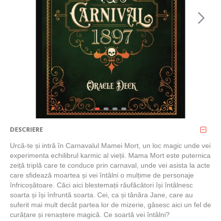
DESCRIERE
Urcă-te și intră în Carnavalul Mamei Mort, un loc magic unde vei
experimenta echilibrul karmic al vieții. Mama Mort este puternica
zeiță triplă care te conduce prin carnaval, unde vei asista la acte
care sfidează moartea și vei întâlni o mulțime de personaje
înfricoșătoare. Căci aici blestemații răufăcători își întâlnesc
soarta și își înfruntă soarta. Cei, ca și tânăra Jane, care au
suferit mai mult decât partea lor de mizerie, găsesc aici un fel de
curățare și renaștere magică. Ce soartă vei întâlni?