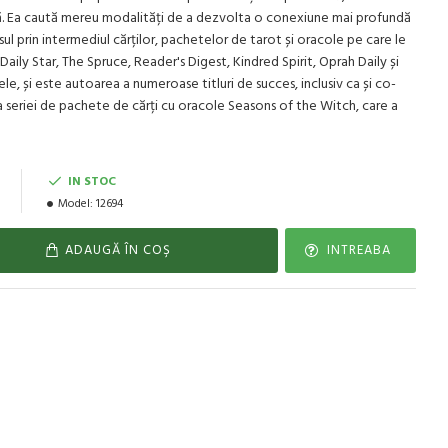
ă. Ea caută mereu modalități de a dezvolta o conexiune mai profundă
l prin intermediul cărților, pachetelor de tarot și oracole pe care le
Daily Star, The Spruce, Reader's Digest, Kindred Spirit, Oprah Daily și
le, și este autoarea a numeroase titluri de succes, inclusiv ca și co-
a seriei de pachete de cărți cu oracole Seasons of the Witch, care a
i
IN STOC
Model:
12694
ADAUGĂ ÎN COŞ
INTREABA