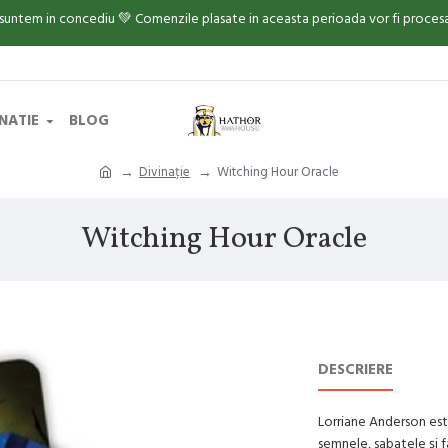
 suntem in concediu 💚 Comenzile plasate in aceasta perioada vor fi proce
INATIE
BLOG
Divinație
Witching Hour Oracle
Witching Hour Oracle
DESCRIERE
Lorriane Anderson este
semnele, sabatele și f