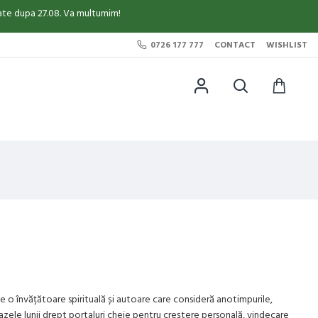
sate dupa 27.08. Va multumim!
0726 177 777
CONTACT
WISHLIST
 o învățătoare spirituală și autoare care consideră anotimpurile,
azele lunii drept portaluri cheie pentru creștere personală, vindecare