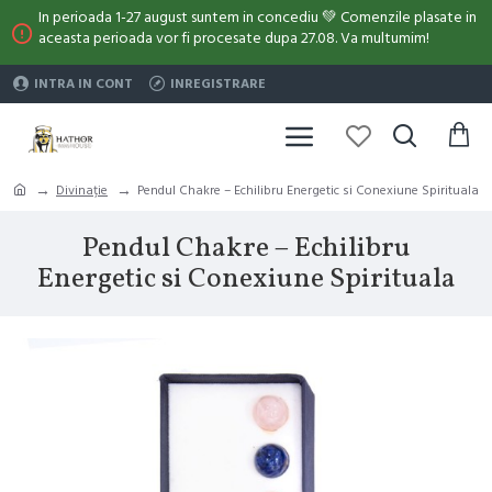
In perioada 1-27 august suntem in concediu 💚 Comenzile plasate in
aceasta perioada vor fi procesate dupa 27.08. Va multumim!
INTRA IN CONT
INREGISTRARE
Divinație
Pendul Chakre – Echilibru Energetic si Conexiune Spirituala
Pendul Chakre – Echilibru
Energetic si Conexiune Spirituala