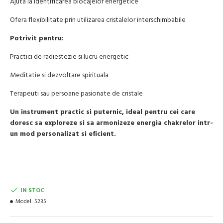
Ajuta la identificarea blocajelor energetice
Ofera flexibilitate prin utilizarea cristalelor interschimbabile
Potrivit pentru:
Practici de radiestezie si lucru energetic
Meditatie si dezvoltare spirituala
Terapeuti sau persoane pasionate de cristale
Un instrument practic si puternic, ideal pentru cei care
doresc sa exploreze si sa armonizeze energia chakrelor intr-
un mod personalizat si eficient.
IN STOC
Model:
5235