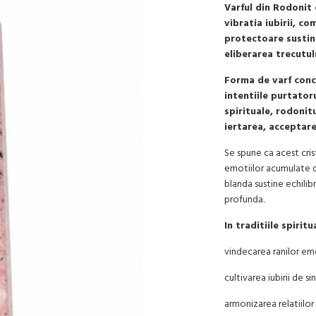
Varful din Rodonit 
vibratia iubirii, co
protectoare sustine
eliberarea trecutul
Forma de varf conce
intentiile purtatoru
spirituale, rodonitu
iertarea, acceptare
Se spune ca acest cris
emotiilor acumulate de
blanda sustine echilib
profunda.
In traditiile spirit
vindecarea ranilor emo
cultivarea iubirii de si
armonizarea relatiilor s