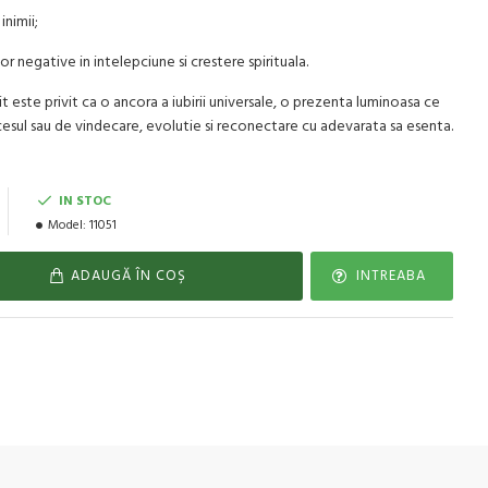
inimii;
r negative in intelepciune si crestere spirituala.
t este privit ca o ancora a iubirii universale, o prezenta luminoasa ce
ocesul sau de vindecare, evolutie si reconectare cu adevarata sa esenta.
IN STOC
Model:
11051
ADAUGĂ ÎN COŞ
INTREABA