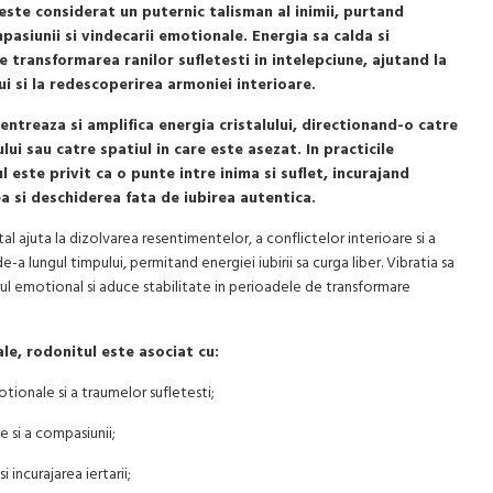
este considerat un puternic talisman al inimii, purtand
mpasiunii si vindecarii emotionale. Energia sa calda si
 transformarea ranilor sufletesti in intelepciune, ajutand la
ui si la redescoperirea armoniei interioare.
ntreaza si amplifica energia cristalului, directionand-o catre
lui sau catre spatiul in care este asezat. In practicile
l este privit ca o punte intre inima si suflet, incurajand
a si deschiderea fata de iubirea autentica.
tal ajuta la dizolvarea resentimentelor, a conflictelor interioare si a
-a lungul timpului, permitand energiei iubirii sa curga liber. Vibratia sa
rul emotional si aduce stabilitate in perioadele de transformare
uale, rodonitul este asociat cu:
tionale si a traumelor sufletesti;
ne si a compasiunii;
i incurajarea iertarii;