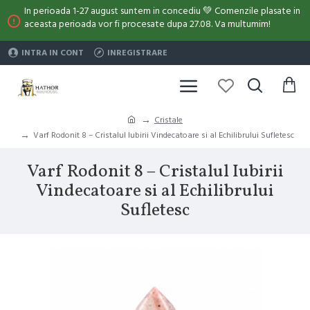
In perioada 1-27 august suntem in concediu 💚 Comenzile plasate in
aceasta perioada vor fi procesate dupa 27.08. Va multumim!
INTRA IN CONT
INREGISTRARE
Cristale
Varf Rodonit 8 – Cristalul Iubirii Vindecatoare si al Echilibrului Sufletesc
Varf Rodonit 8 – Cristalul Iubirii
Vindecatoare si al Echilibrului
Sufletesc