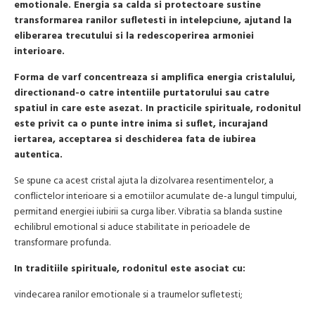
emotionale. Energia sa calda si protectoare sustine
transformarea ranilor sufletesti in intelepciune, ajutand la
eliberarea trecutului si la redescoperirea armoniei
interioare.
Forma de varf concentreaza si amplifica energia cristalului,
directionand-o catre intentiile purtatorului sau catre
spatiul in care este asezat. In practicile spirituale, rodonitul
este privit ca o punte intre inima si suflet, incurajand
iertarea, acceptarea si deschiderea fata de iubirea
autentica.
Se spune ca acest cristal ajuta la dizolvarea resentimentelor, a
conflictelor interioare si a emotiilor acumulate de-a lungul timpului,
permitand energiei iubirii sa curga liber. Vibratia sa blanda sustine
echilibrul emotional si aduce stabilitate in perioadele de
transformare profunda.
In traditiile spirituale, rodonitul este asociat cu:
vindecarea ranilor emotionale si a traumelor sufletesti;