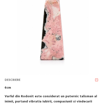
DESCRIERE
6cm
Varful din Rodonit este considerat un puternic talisman al
inimii, purtand vibratia iubirii, compasiunii si vindecarii