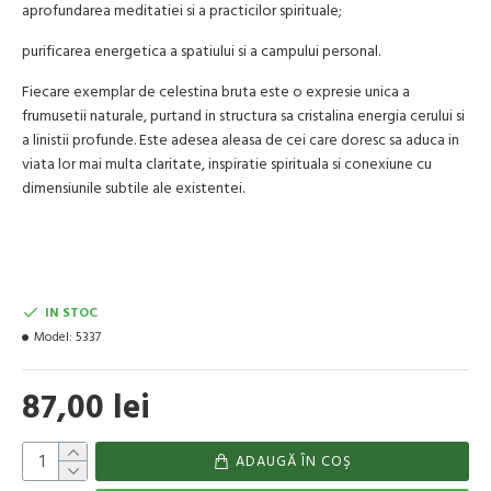
aprofundarea meditatiei si a practicilor spirituale;
purificarea energetica a spatiului si a campului personal.
Fiecare exemplar de celestina bruta este o expresie unica a
frumusetii naturale, purtand in structura sa cristalina energia cerului si
a linistii profunde. Este adesea aleasa de cei care doresc sa aduca in
viata lor mai multa claritate, inspiratie spirituala si conexiune cu
dimensiunile subtile ale existentei.
IN STOC
Model:
5337
87,00 lei
ADAUGĂ ÎN COŞ