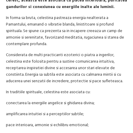
ceresc, aceasta este asociata cu pacea interioara, puritatea
gandurilor si conexiunea cu energiile inalte ale luminii.
In forma sa bruta, celestina pastreaza energia nealterata a
Pamantului, emanand o vibratie blanda, linistitoare si profund
spirituala. Se spune ca prezenta sa in incapere creeaza un camp de
armonie si serenitate, favorizand meditatia, rugaciunea si starea de
contemplare profunda.
Considerata de multi practicanti ezoterici o piatra a ingerilor,
celestina este folosita pentru a sustine comunicarea intuitiva,
receptarea inspiratiei divine si accesarea unor stari elevate de
constiinta. Energia sa subtila este asociata cu calmarea mintii si cu
aducerea unei senzatii de incredere, protectie si pace sufleteasca.
In traditiile spirituale, celestina este asociata cu:
conectarea la energiile angelice si ghidarea divina;
amplificarea intuitiei si a perceptiilor subtile;
pace interioara, armonie si echilibru emotional;