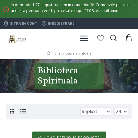
In perioada 1-27 august suntem in concediu 💚 Comenzile plasate in
aceasta perioada vor fi procesate dupa 27.08. Va multumim!
INTRA IN CONT
INREGISTRARE
Biblioteca Spirituala
Biblioteca
Spirituala
LOAD PREVIOUS PRODUCTS