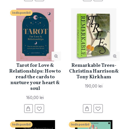
Indisponibil
Tarot for Love &
Remarkable Trees-
Relationships: How to
Christina Harrison&
read the cards to
Tony Kirkham
nurture your heart &
190,00 lei
soul
160,00 lei
Indisponibil
Indisponibil