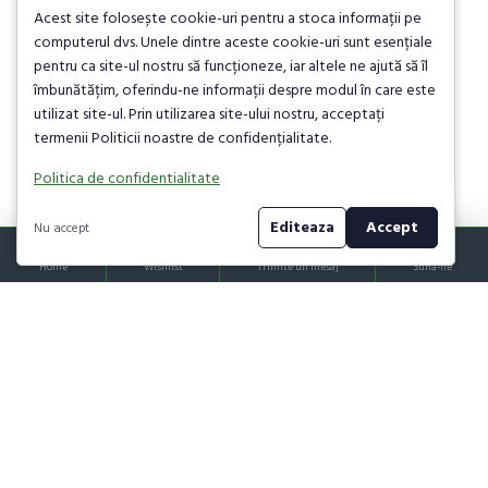
Acest site folosește cookie-uri pentru a stoca informații pe
computerul dvs. Unele dintre aceste cookie-uri sunt esențiale
pentru ca site-ul nostru să funcționeze, iar altele ne ajută să îl
Coarnele Zeitei -
Pendulul Magic
îmbunătățim, oferindu-ne informații despre modul în care este
Calatorie in Timp
utilizat site-ul. Prin utilizarea site-ului nostru, acceptați
60,00 lei
termenii Politicii noastre de confidențialitate.
90,00 lei
Politica de confidentialitate
Editeaza
Accept
Nu accept
Home
Wishlist
Trimite un mesaj
Suna-ne
DRAGA UNIVERS- 200
Iertarea — cea mai
de mini-meditatii
mare putere