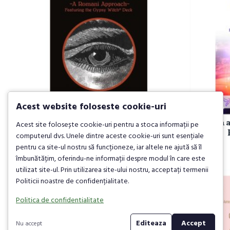
Acest website foloseste cookie-uri
Reading Fortune Telling Cards
Citirea 
Acest site folosește cookie-uri pentru a stoca informații pe
(Book): A Romani Approach
computerul dvs. Unele dintre aceste cookie-uri sunt esențiale
pentru ca site-ul nostru să funcționeze, iar altele ne ajută să îl
90,00 lei
îmbunătățim, oferindu-ne informații despre modul în care este
utilizat site-ul. Prin utilizarea site-ului nostru, acceptați termenii
Politicii noastre de confidențialitate.
Politica de confidentialitate
Editeaza
Accept
Nu accept