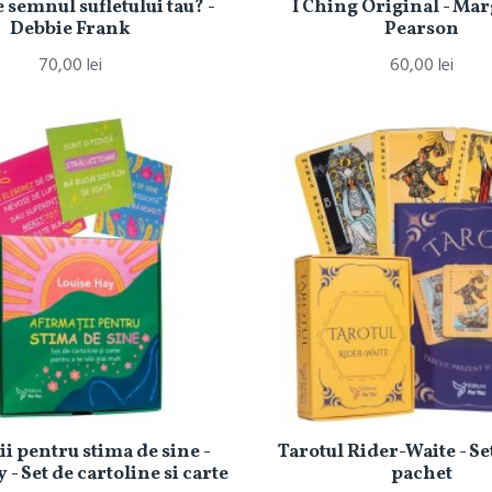
e semnul sufletului tau? -
I Ching Original - Marg
Debbie Frank
Pearson
70,00 lei
60,00 lei
i pentru stima de sine -
Tarotul Rider-Waite - Set
 - Set de cartoline si carte
pachet