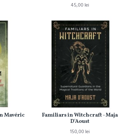
45,00 lei
an Mavéric
Familiars in Witchcraft - Maja
D'Aoust
150,00 lei