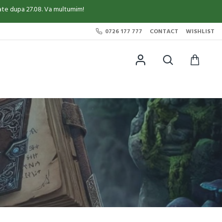
sate dupa 27.08. Va multumim!
0726 177 777
CONTACT
WISHLIST