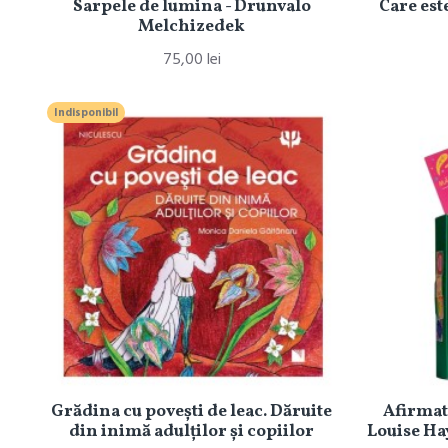
Sarpele de lumina - Drunvalo
Care est
Melchizedek
75,00 lei
Indisponibil
Grădina cu povești de leac. Dăruite
Afirmati
din inimă adulților și copiilor
Louise Hay