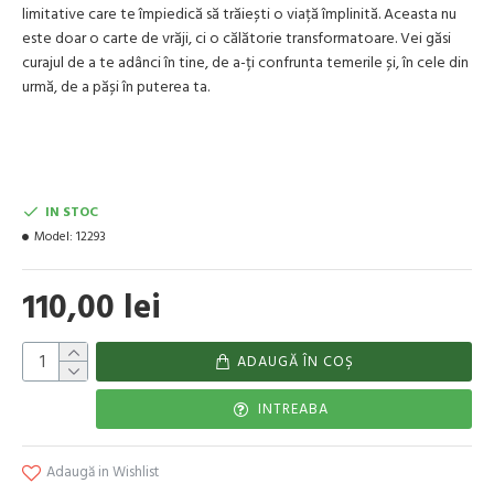
limitative care te împiedică să trăiești o viață împlinită. Aceasta nu
este doar o carte de vrăji, ci o călătorie transformatoare. Vei găsi
curajul de a te adânci în tine, de a-ți confrunta temerile și, în cele din
urmă, de a păși în puterea ta.
IN STOC
Model:
12293
110,00 lei
ADAUGĂ ÎN COŞ
INTREABA
Adaugă in Wishlist