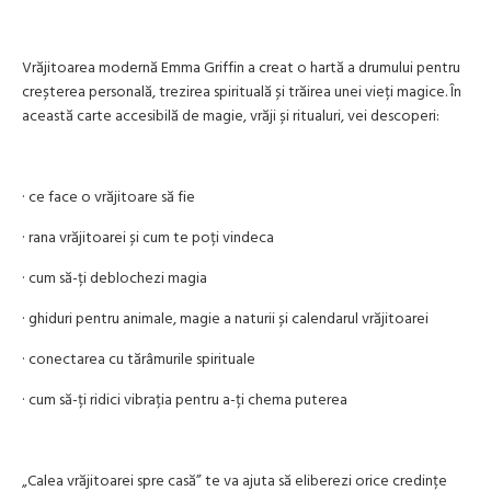
Vrăjitoarea modernă Emma Griffin a creat o hartă a drumului pentru
creșterea personală, trezirea spirituală și trăirea unei vieți magice. În
această carte accesibilă de magie, vrăji și ritualuri, vei descoperi:
· ce face o vrăjitoare să fie
· rana vrăjitoarei și cum te poți vindeca
· cum să-ți deblochezi magia
· ghiduri pentru animale, magie a naturii și calendarul vrăjitoarei
· conectarea cu tărâmurile spirituale
· cum să-ți ridici vibrația pentru a-ți chema puterea
„Calea vrăjitoarei spre casă” te va ajuta să eliberezi orice credințe