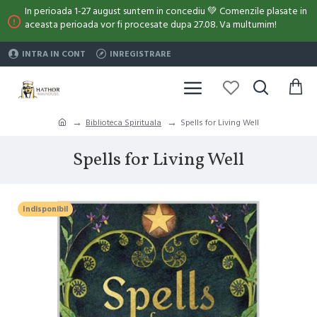
In perioada 1-27 august suntem in concediu 💚 Comenzile plasate in
aceasta perioada vor fi procesate dupa 27.08. Va multumim!
INTRA IN CONT
INREGISTRARE
Biblioteca Spirituala
Spells for Living Well
Spells for Living Well
Indisponibil