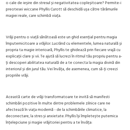
o cale de ieșire din stresul și negativitatea copleșitoare? Permite-i
preotesei wiccane Phyllis Curott să deschidă ușa către tărâmurile
magiei reale, care schimbă viața.
Vrăji pentru o viață sănătoasă este un ghid esențial pentru magia
împuternicitoare a vrăjilor. Lucrând cu elementele, lumea naturală și
propria ta magie interioară, Phyllis te ghidează prin fiecare vrajă cu
explicații clare și vii. Te ajută să lucrezi în ritmul tău propriu pentru a-
ți descoperi abilitatea naturală de a te conecta la magia divină din
interiorul și din jurul tău. Vei învăța, de asemenea, cum să-ți creezi
propriile vrăji.
Această carte de vrăji transformatoare te invită să manifesti
schimbări pozitive în multe dintre problemele zilnice care ne
afectează în viața modernă - de la schimbările climatice, la
deconectare, la stres și anxietate. Phyllis își împletește puternica
înțelepciune și magie vrăjitoriei pentru a te învăța: