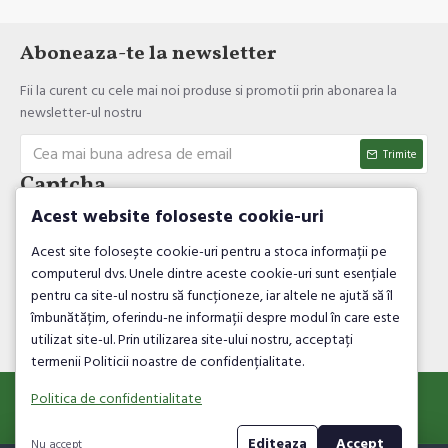
Aboneaza-te la newsletter
Fii la curent cu cele mai noi produse si promotii prin abonarea la
newsletter-ul nostru
Trimite
Captcha
Acest website foloseste cookie-uri
Introdul codul de verificare
Acest site folosește cookie-uri pentru a stoca informații pe
computerul dvs. Unele dintre aceste cookie-uri sunt esențiale
pentru ca site-ul nostru să funcționeze, iar altele ne ajută să îl
îmbunătățim, oferindu-ne informații despre modul în care este
utilizat site-ul. Prin utilizarea site-ului nostru, acceptați
Am citit şi sunt de acord cu
Politica de confidentialitate
termenii Politicii noastre de confidențialitate.
Politica de confidentialitate
© HATHOR BOOKS&MORE SRL
Editeaza
Accept
Nu accept