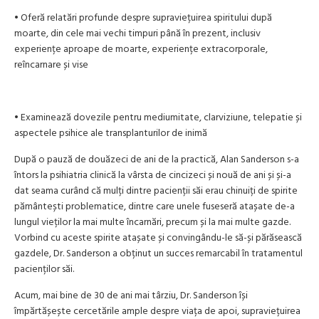
• Oferă relatări profunde despre supraviețuirea spiritului după
moarte, din cele mai vechi timpuri până în prezent, inclusiv
experiențe aproape de moarte, experiențe extracorporale,
reîncarnare și vise
• Examinează dovezile pentru mediumitate, clarviziune, telepatie și
aspectele psihice ale transplanturilor de inimă
După o pauză de douăzeci de ani de la practică, Alan Sanderson s-a
întors la psihiatria clinică la vârsta de cincizeci și nouă de ani și și-a
dat seama curând că mulți dintre pacienții săi erau chinuiți de spirite
pământești problematice, dintre care unele fuseseră atașate de-a
lungul vieților la mai multe încarnări, precum și la mai multe gazde.
Vorbind cu aceste spirite atașate și convingându-le să-și părăsească
gazdele, Dr. Sanderson a obținut un succes remarcabil în tratamentul
pacienților săi.
Acum, mai bine de 30 de ani mai târziu, Dr. Sanderson își
împărtășește cercetările ample despre viața de apoi, supraviețuirea