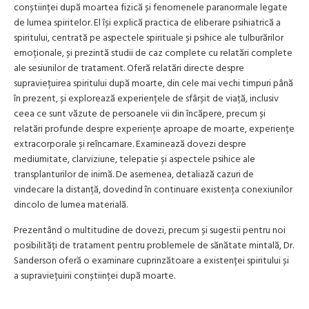
conștiinței după moartea fizică și fenomenele paranormale legate
de lumea spiritelor. El își explică practica de eliberare psihiatrică a
spiritului, centrată pe aspectele spirituale și psihice ale tulburărilor
emoționale, și prezintă studii de caz complete cu relatări complete
ale sesiunilor de tratament. Oferă relatări directe despre
supraviețuirea spiritului după moarte, din cele mai vechi timpuri până
în prezent, și explorează experiențele de sfârșit de viață, inclusiv
ceea ce sunt văzute de persoanele vii din încăpere, precum și
relatări profunde despre experiențe aproape de moarte, experiențe
extracorporale și reîncarnare. Examinează dovezi despre
mediumitate, clarviziune, telepatie și aspectele psihice ale
transplanturilor de inimă. De asemenea, detaliază cazuri de
vindecare la distanță, dovedind în continuare existența conexiunilor
dincolo de lumea materială.
Prezentând o multitudine de dovezi, precum și sugestii pentru noi
posibilități de tratament pentru problemele de sănătate mintală, Dr.
Sanderson oferă o examinare cuprinzătoare a existenței spiritului și
a supraviețuirii conștiinței după moarte.