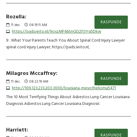
Rozella:
RASPUNDE
11
dec.
08:19:11 AM
https://pads.jeito.nl/9oszMF66SnGD2l13Yq5Dkw
9 . What Your Parents Teach You About Spinal Cord Injury Lawyer
spinal cord injury Lawyer; https://pads.Jeito.nl,
Milagros Mccaffrey:
RASPUNDE
11
dec.
08:22:19 AM
http://109.123.233.203:3000/louisiana-mesothelioma5471
The 10 Most Terrifying Things About Asbestos Lung Cancer Louisiana
Diagnosis Asbestos Lung Cancer Louisiana Diagnosis
Harriett:
RASPUNDE