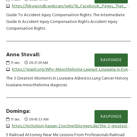
https://hikvisiondb.webcam/wiki/16_Facebook_Pages_That_You_Must_Follow_For_Accident_Injury_Legal_RepresentationRelated_Businesses
Guide To Accident Injury Compensation Rights: The Intermediate
Guide In Accident Injury Compensation Rights Accident Injury
Compensation Rights
Anne Stovall:
RASPUNDE
11
dec.
09:37:29 AM
https://graph.org/Why-Mesothelioma-Lawsuit-Louisiana-Is-Everywhere-This-Year-10-11
The 3 Greatest Moments In Louisiana Asbestos Lung Cancer History
louisiana mesothelioma diagnosis
Dominga:
RASPUNDE
11
dec.
09:45:53 AM
https://nicholson-hassan-2.technetbloggers.de/the-3-greatest-moments-in-experienced-railroad-cancer-lawsuit-settlements-history
5 Railroad Attorney Near Me Lessons From Professionals Railroad