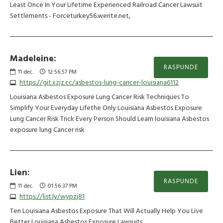
Least Once In Your Lifetime Experienced Railroad Cancer Lawsuit
Settlements - Forceturkey56.werite.net,
Madeleine:
RASPUNDE
11
dec.
12:56:57 PM
https://git.xzjz.cc/asbestos-lung-cancer-louisiana6112
Louisiana Asbestos Exposure Lung Cancer Risk Techniques To
Simplify Your Everyday Lifethe Only Louisiana Asbestos Exposure
Lung Cancer Risk Trick Every Person Should Learn louisiana Asbestos
exposure lung Cancer risk
Lien:
RASPUNDE
11
dec.
01:56:37 PM
https://list.ly/wypzj81
Ten Louisiana Asbestos Exposure That Will Actually Help You Live
Better Louisiana Asbestos Exposure Lawsuits