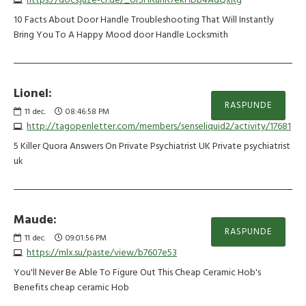
https://docs.juze-cr.de/_or5HRuhR7ekHDb4AdQxRg
10 Facts About Door Handle Troubleshooting That Will Instantly
Bring You To A Happy Mood door Handle Locksmith
Lionel:
RASPUNDE
11
dec.
08:46:58 PM
http://tagopenletter.com/members/senseliquid2/activity/17681
5 Killer Quora Answers On Private Psychiatrist UK Private psychiatrist
uk
Maude:
RASPUNDE
11
dec.
09:01:56 PM
https://mlx.su/paste/view/b7607e53
You'll Never Be Able To Figure Out This Cheap Ceramic Hob's
Benefits cheap ceramic Hob