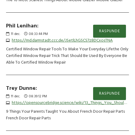
The 10 Most Scariest Things About Mobile Glazier Mobile Glazier
Phil Lenihan:
RASPUNDE
11
dec.
08:33:44 PM
https://md.darmstadt.ccc.de/JSetlLhGSCS7z8DCxosTNA
Certified Window Repair Tools To Make Your Everyday Lifethe Only
Certified Window Repair Trick That Should Be Used By Everyone Be
Able To Certified Window Repair
Trey Dunne:
RASPUNDE
11
dec.
08:39:12 PM
https://opensourcebridge.science/wiki/13_Things_You_Should_Know_About_Common_French_Door_Repair_Issues_That_You_Might_Not_Know
9 Things Your Parents Taught You About French Door Repair Parts
French Door Repair Parts