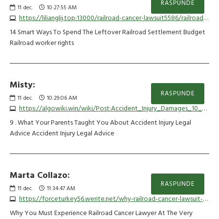
RASPUNDE
11
dec.
10:27:55 AM
https://lilianglij.top:13000/railroad-cancer-lawsuit5586/railroad-cancer-settlement1990/wiki/Railroad-Cancer-Settlement-Tools-To-Improve-Your-Daily-Lifethe-One-Railroad-Cancer-Settlement-Trick-That-Every-Person-Must-Be-Able-To
14 Smart Ways To Spend The Leftover Railroad Settlement Budget
Railroad worker rights
Misty:
RASPUNDE
11
dec.
10:29:06 AM
https://algowiki.win/wiki/Post:Accident_Injury_Damages_10_Things_Id_Like_To_Have_Known_Earlier
9 . What Your Parents Taught You About Accident Injury Legal
Advice Accident Injury Legal Advice
Marta Collazo:
RASPUNDE
11
dec.
11:34:47 AM
https://forceturkey56.werite.net/why-railroad-cancer-lawsuit-settlements-support-is-the-next-big-obsession
Why You Must Experience Railroad Cancer Lawyer At The Very