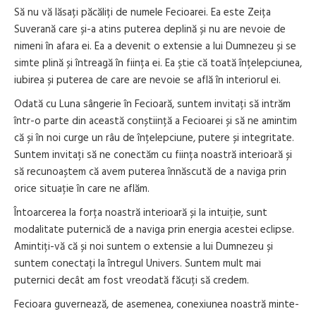
Să nu vă lăsați păcăliți de numele Fecioarei. Ea este Zeița
Suverană care și-a atins puterea deplină și nu are nevoie de
nimeni în afara ei. Ea a devenit o extensie a lui Dumnezeu și se
simte plină și întreagă în ființa ei. Ea știe că toată înțelepciunea,
iubirea și puterea de care are nevoie se află în interiorul ei.
Odată cu Luna sângerie în Fecioară, suntem invitați să intrăm
într-o parte din această conștiință a Fecioarei și să ne amintim
că și în noi curge un râu de înțelepciune, putere și integritate.
Suntem invitați să ne conectăm cu ființa noastră interioară și
să recunoaștem că avem puterea înnăscută de a naviga prin
orice situație în care ne aflăm.
Întoarcerea la forța noastră interioară și la intuiție, sunt
modalitate puternică de a naviga prin energia acestei eclipse.
Amintiți-vă că și noi suntem o extensie a lui Dumnezeu și
suntem conectați la întregul Univers. Suntem mult mai
puternici decât am fost vreodată făcuți să credem.
Fecioara guvernează, de asemenea, conexiunea noastră minte-