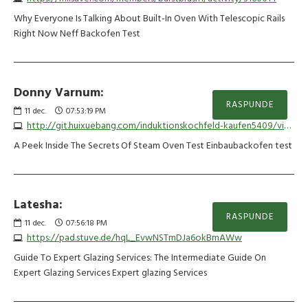
Why Everyone Is Talking About Built-In Oven With Telescopic Rails
Right Now Neff Backofen Test
Donny Varnum:
RASPUNDE
11
dec.
07:53:19 PM
http://git.huixuebang.com/induktionskochfeld-kaufen5409/vixaro-versand3011/-/issues/1
A Peek Inside The Secrets Of Steam Oven Test Einbaubackofen test
Latesha:
RASPUNDE
11
dec.
07:56:18 PM
https://pad.stuve.de/hqL_EvwNSTmDJa6okBmAWw
Guide To Expert Glazing Services: The Intermediate Guide On
Expert Glazing Services Expert glazing Services