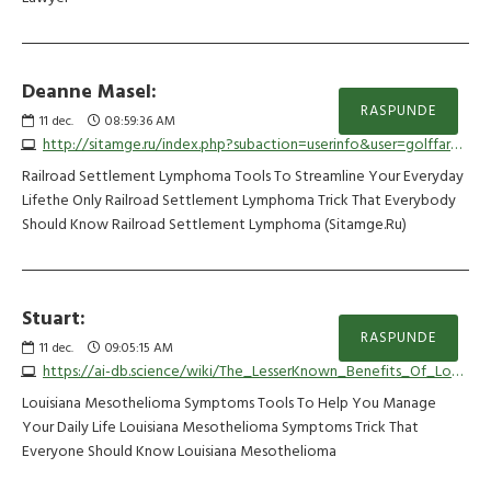
Deanne Masel:
RASPUNDE
11
dec.
08:59:36 AM
http://sitamge.ru/index.php?subaction=userinfo&user=golffarm80
Railroad Settlement Lymphoma Tools To Streamline Your Everyday
Lifethe Only Railroad Settlement Lymphoma Trick That Everybody
Should Know Railroad Settlement Lymphoma (Sitamge.Ru)
Stuart:
RASPUNDE
11
dec.
09:05:15 AM
https://ai-db.science/wiki/The_LesserKnown_Benefits_Of_Louisiana_Mesothelioma_Symptoms
Louisiana Mesothelioma Symptoms Tools To Help You Manage
Your Daily Life Louisiana Mesothelioma Symptoms Trick That
Everyone Should Know Louisiana Mesothelioma