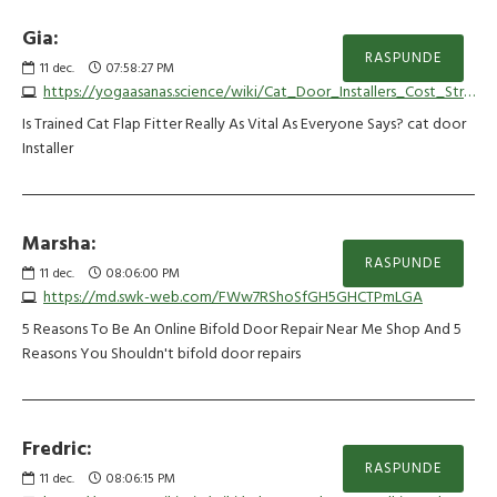
Gia:
RASPUNDE
11
dec.
07:58:27 PM
https://yogaasanas.science/wiki/Cat_Door_Installers_Cost_Strategies_That_Will_Change_Your_Life
Is Trained Cat Flap Fitter Really As Vital As Everyone Says? cat door
Installer
Marsha:
RASPUNDE
11
dec.
08:06:00 PM
https://md.swk-web.com/FWw7RShoSfGH5GHCTPmLGA
5 Reasons To Be An Online Bifold Door Repair Near Me Shop And 5
Reasons You Shouldn't bifold door repairs
Fredric:
RASPUNDE
11
dec.
08:06:15 PM