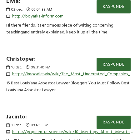
Elvia:
RASPUNDE
02
dec.
05:04:38 AM
http://boyarka-inform.com
Hi there friends, its enormous piece of writing concerning
teachingand entirely explained, keep it up all the time.
Christoper:
RASPUNDE
10
dec.
08:31:40 PM
https://imoodle.win/wiki/The_Most_Underrated_Companies_To_Follow_In_The_Louisiana_Asbestos_Cancer_Lawyer_Industry
15 Best Louisiana Asbestos Lawyer Bloggers You Must Follow Best
Louisiana Asbestos Lawyer
Jacinto:
RASPUNDE
10
dec.
09:17:15 PM
https://yogicentral.science/wiki/10_Meetups_About_Mesothelioma_Lawyers_Louisiana_You_Should_Attend