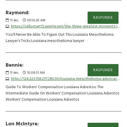
Raymond:
RASPUNDE
11
dec.
09:56:20 AM
https://cellostart72.werite.net/the-three-greatest-moments-in-louisiana-class-action-lawsuit-attorney-history
You'll Never Be Able To Figure Out This Louisiana Mesothelioma
Lawyer's Tricks Louisiana mesothelioma lawyer
Bennie:
RASPUNDE
11
dec.
10:08:51 AM
http://124.223.158.217:28030/louisiana-mesothelioma-advocacy5108
Guide To Workers' Compensation Louisiana Asbestos: The
Intermediate Guide On Workers' Compensation Louisiana Asbestos
Workers' Compensation Louisiana Asbestos
Lon McIntyre: