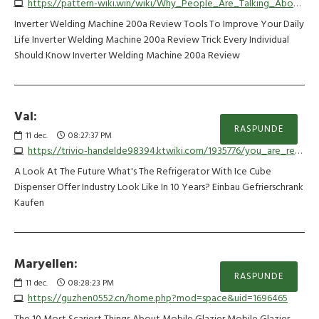
https://pattern-wiki.win/wiki/Why_People_Are_Talking_About_AC_DC_TIG_Welding_Machine_Offer_This_Moment
Inverter Welding Machine 200a Review Tools To Improve Your Daily
Life Inverter Welding Machine 200a Review Trick Every Individual
Should Know Inverter Welding Machine 200a Review
Val:
RASPUNDE
11
dec.
08:27:37 PM
https://trivio-handelde98394.ktwiki.com/1935776/you_are_responsible_for_a_best_no_frost_fridge_freezer_combination_budget_12_top_ways_to_spend_your_money
A Look At The Future What's The Refrigerator With Ice Cube
Dispenser Offer Industry Look Like In 10 Years? Einbau Gefrierschrank
Kaufen
Maryellen:
RASPUNDE
11
dec.
08:28:23 PM
https://guzhen0552.cn/home.php?mod=space&uid=1696465