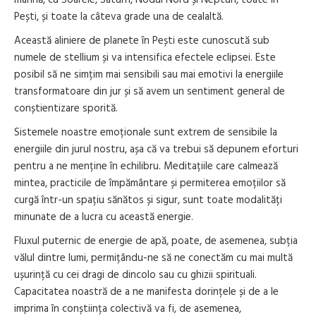
Pești, și toate la câteva grade una de cealaltă.
Această aliniere de planete în Pești este cunoscută sub
numele de stellium și va intensifica efectele eclipsei. Este
posibil să ne simțim mai sensibili sau mai emotivi la energiile
transformatoare din jur și să avem un sentiment general de
conștientizare sporită.
Sistemele noastre emoționale sunt extrem de sensibile la
energiile din jurul nostru, așa că va trebui să depunem eforturi
pentru a ne menține în echilibru. Meditațiile care calmează
mintea, practicile de împământare și permiterea emoțiilor să
curgă într-un spațiu sănătos și sigur, sunt toate modalități
minunate de a lucra cu această energie.
Fluxul puternic de energie de apă, poate, de asemenea, subția
vălul dintre lumi, permițându-ne să ne conectăm cu mai multă
ușurință cu cei dragi de dincolo sau cu ghizii spirituali.
Capacitatea noastră de a ne manifesta dorințele și de a le
imprima în conștiința colectivă va fi, de asemenea,