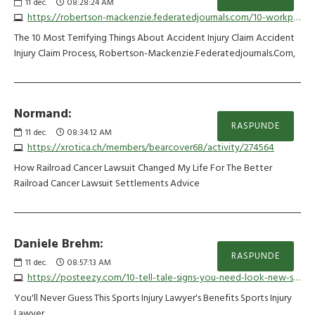
11
dec.
08:28:24 AM
https://robertson-mackenzie.federatedjournals.com/10-workplace-injury-lawyer-tips-all-experts-recommend-1763175330
The 10 Most Terrifying Things About Accident Injury Claim Accident
Injury Claim Process, Robertson-Mackenzie.Federatedjournals.Com,
Normand:
RASPUNDE
11
dec.
08:34:12 AM
https://xrotica.ch/members/bearcover68/activity/274564
How Railroad Cancer Lawsuit Changed My Life For The Better
Railroad Cancer Lawsuit Settlements Advice
Daniele Brehm:
RASPUNDE
11
dec.
08:57:13 AM
https://posteezy.com/10-tell-tale-signs-you-need-look-new-spine-injury-lawyer
You'll Never Guess This Sports Injury Lawyer's Benefits Sports Injury
Lawyer