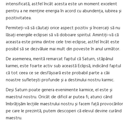
intensificată, astfel încât acesta este un moment excelent
pentru a ne menține energia în acord cu abundența, iubirea și
pozitivitatea.
Permiteți-vă să căutați orice aspect pozitiv și încercați să nu
lăsați energiile eclipsei să vă doboare spiritul. Amintiți-vă că
aceasta este prima dintre cele trei eclipse, astfel încât este
posibil să se dezvăluie mai mult din poveste în anul următor.
De asemenea, merită remarcat faptul că Saturn, stăpânul
karmei, este foarte activ sub această Eclipsă, indicând faptul
că tot ceea ce se desfășoară este probabil parte a căii
noastre sufletești profunde și a destinului nostru karmic.
Deși Saturn poate genera evenimente karmice, el este și
maestrul nostru. Oricât de dificil ar putea fi, atunci când
îmbrățișăm lecțiile maestrului nostru și facem față provocărilor
pe care le prezintă, putem descoperi că elevul devine curând
maestru.