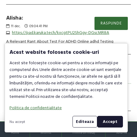
Alisha:
RASPUNDE
11
dec.
09:04:41 PM
https://pad.karuka.tech/kxcgtPU2ShGgy-DGscMR8A
A Relevant Rant About Test For ADHD Online adhd Testing
Acest website foloseste cookie-uri
Acest site folosește cookie-uri pentru a stoca informații pe
Christina:
computerul dvs. Unele dintre aceste cookie-uri sunt esențiale
RASPUNDE
pentru ca site-ul nostru să funcționeze, iar altele ne ajută să îl
11
dec.
09:07:15 PM
https://algowiki.win/wiki/Post:The_3_Greatest_Moments_In_Foldable_3_Wheel_Scooter_History
îmbunătățim, oferindu-ne informații despre modul în care este
utilizat site-ul. Prin utilizarea site-ului nostru, acceptați
What's The Current Job Market For Mobility Scooter Three Wheel
termenii Politicii noastre de confidențialitate.
Professionals? mobility scooter three wheel
Politica de confidentialitate
Editeaza
Accept
Nu accept
Selma:
RASPUNDE
11
dec.
09:11:01 PM
Home
Wishlist
Trimite un mesaj
Suna-ne