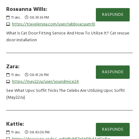
Roseanna Wills:
RASPUNDE
11
dec.
08:39:36 PM
https://travelersqa.com/user/rabbivacuum10
What Is Cat Door Fitting Service And How To Utilize It? Cat rescue
door installation
Zara:
RASPUNDE
11
dec.
08:41:26 PM
https://may22.ru/user/soundmice24
See What Upvc Soffit Tricks The Celebs Are Utilizing Upvc Soffit
(May22.ru)
Kattie:
RASPUNDE
11
dec.
08:43:06 PM