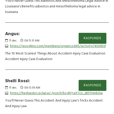
You'll Never Guess This Asbestos And Mesothelioma Legal Advice In
Louisiana's Benefits asbestos and mesothelioma legal advice in
louisiana
Angus:
RASPUNDE
11
dec.
08:11:31 AM
https://googlino.com/members/organcod45/activity/400659
The 10 Most Scariest Things About Accident Injury Case Evaluation
Accident Injury Case Evaluation
Shelli Rossi:
RASPUNDE
11
dec.
08:13:59 AM
https://hedgedoc.eclair.ec-lyon.fr/kLyRjYaXTcij_dI0THmk0w
You'll Never Guess This Accident And Injury Law's Tricks Accident
And Injury Law