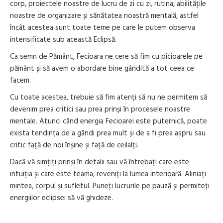
corp, proiectele noastre de lucru de zi cu zi, rutina, abilitățile
noastre de organizare și sănătatea noastră mentală, astfel
încât acestea sunt toate teme pe care le putem observa
intensificate sub această Eclipsă.
Ca semn de Pământ, Fecioara ne cere să fim cu picioarele pe
pământ și să avem o abordare bine gândită a tot ceea ce
facem.
Cu toate acestea, trebuie să fim atenți să nu ne permitem să
devenim prea critici sau prea prinși în procesele noastre
mentale. Atunci când energia Fecioarei este puternică, poate
exista tendința de a gândi prea mult și de a fi prea aspru sau
critic față de noi înșine și față de ceilalți.
Dacă vă simțiți prinși în detalii sau vă întrebați care este
intuiția și care este teama, reveniți la lumea interioară. Aliniați
mintea, corpul și sufletul. Puneți lucrurile pe pauză și permiteți
energiilor eclipsei să vă ghideze.