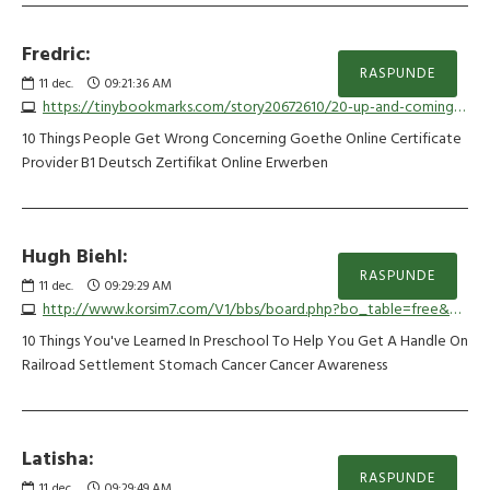
Fredric:
RASPUNDE
11
dec.
09:21:36 AM
https://tinybookmarks.com/story20672610/20-up-and-coming-authentic-b1-goethe-exam-stars-to-watch-the-authentic-b1-goethe-exam-industry
10 Things People Get Wrong Concerning Goethe Online Certificate
Provider B1 Deutsch Zertifikat Online Erwerben
Hugh Biehl:
RASPUNDE
11
dec.
09:29:29 AM
http://www.korsim7.com/V1/bbs/board.php?bo_table=free&wr_id=218129
10 Things You've Learned In Preschool To Help You Get A Handle On
Railroad Settlement Stomach Cancer Cancer Awareness
Latisha:
RASPUNDE
11
dec.
09:29:49 AM