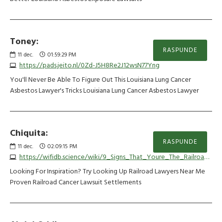
Toney:
RASPUNDE
11
dec.
01:59:29 PM
https://pads.jeito.nl/0Zd-J5H8Re2J12wsN77Yng
You'll Never Be Able To Figure Out This Louisiana Lung Cancer
Asbestos Lawyer's Tricks Louisiana Lung Cancer Asbestos Lawyer
Chiquita:
RASPUNDE
11
dec.
02:09:15 PM
https://wifidb.science/wiki/9_Signs_That_Youre_The_Railroad_Cancer_Lawsuit_Settlements_Information_Expert
Looking For Inspiration? Try Looking Up Railroad Lawyers Near Me
Proven Railroad Cancer Lawsuit Settlements