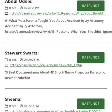
Abdul Oddie:
RASPUNDE
11
dec.
02:20:21 PM
https://cameradb.review/wiki/15_Reasons_Why_You_Shouldnt_Ignore_Accident_Injury_Law_Advice
9 . What Your Parents Taught You About Accident Injury Attorney
Accident Injury Attorney,
https://cameradb.review/wiki/15_Reasons_Why_You_Shouldnt_Ignor
Stewart Swartz:
RASPUNDE
11
dec.
07:09:04 PM
https://pads.jeito.nl/ZeSX06QwRlK9PcB8_LQliA
15 Best Documentaries About 4K Short-Throw Projector Panasonic
Beamer Zubehör
Sheena:
RASPUNDE
11
dec.
07:35:12 PM
https://milsaver.com/members/burstbrush1/activity/3160014