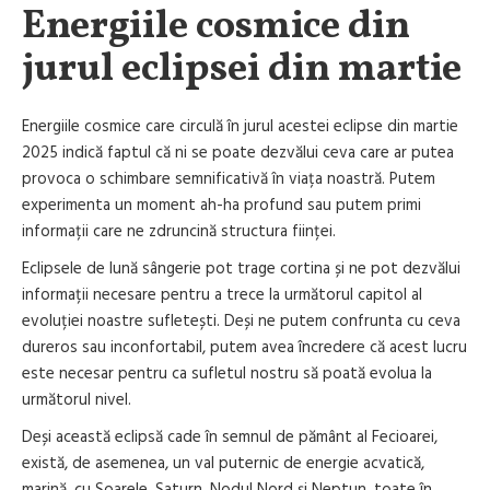
Energiile cosmice din
jurul eclipsei din martie
Energiile cosmice care circulă în jurul acestei eclipse din martie
2025 indică faptul că ni se poate dezvălui ceva care ar putea
provoca o schimbare semnificativă în viața noastră. Putem
experimenta un moment ah-ha profund sau putem primi
informații care ne zdruncină structura ființei.
Eclipsele de lună sângerie pot trage cortina și ne pot dezvălui
informații necesare pentru a trece la următorul capitol al
evoluției noastre sufletești. Deși ne putem confrunta cu ceva
dureros sau inconfortabil, putem avea încredere că acest lucru
este necesar pentru ca sufletul nostru să poată evolua la
următorul nivel.
Deși această eclipsă cade în semnul de pământ al Fecioarei,
există, de asemenea, un val puternic de energie acvatică,
marină, cu Soarele, Saturn, Nodul Nord și Neptun, toate în