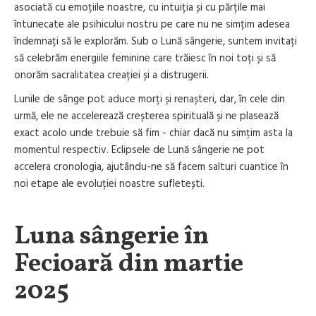
asociată cu emoțiile noastre, cu intuiția și cu părțile mai
întunecate ale psihicului nostru pe care nu ne simțim adesea
îndemnați să le explorăm. Sub o Lună sângerie, suntem invitați
să celebrăm energiile feminine care trăiesc în noi toți și să
onorăm sacralitatea creației și a distrugerii.
Lunile de sânge pot aduce morți și renașteri, dar, în cele din
urmă, ele ne accelerează creșterea spirituală și ne plasează
exact acolo unde trebuie să fim - chiar dacă nu simțim asta la
momentul respectiv. Eclipsele de Lună sângerie ne pot
accelera cronologia, ajutându-ne să facem salturi cuantice în
noi etape ale evoluției noastre sufletești.
Luna sângerie în
Fecioară din martie
2025