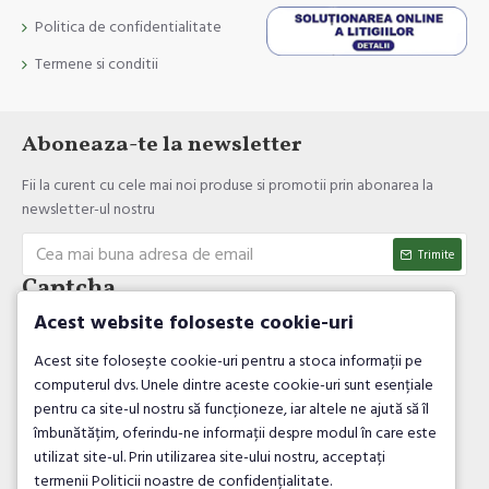
Politica de confidentialitate
Termene si conditii
Aboneaza-te la newsletter
Fii la curent cu cele mai noi produse si promotii prin abonarea la
newsletter-ul nostru
Trimite
Captcha
Acest website foloseste cookie-uri
Introdul codul de verificare
Acest site folosește cookie-uri pentru a stoca informații pe
computerul dvs. Unele dintre aceste cookie-uri sunt esențiale
pentru ca site-ul nostru să funcționeze, iar altele ne ajută să îl
îmbunătățim, oferindu-ne informații despre modul în care este
utilizat site-ul. Prin utilizarea site-ului nostru, acceptați
Am citit şi sunt de acord cu
Politica de confidentialitate
termenii Politicii noastre de confidențialitate.