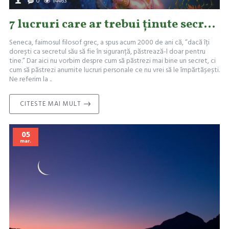
0
14463
7 lucruri care ar trebui ținute secret, potrivit Filosofiei Hinduse
Seneca, faimosul filosof grec, a spus acum 2000 de ani că, ”dacă îți
dorești ca secretul său să fie în siguranță, păstrează-l doar pentru
tine.” Dar aici nu vorbim despre cum să păstrezi mai bine un secret, ci
cum să păstrezi anumite lucruri personale ce nu vrei să le împărtășești.
Ne referim la ..
CITESTE MAI MULT
05
mar.