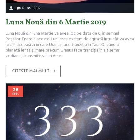
0
12812
Luna Nouă din 6 Martie 2019
Luna Nouă din luna Martie va avea loc pe data de 6, în semnul
Peștilor. Energia acestei Luni este extrem de agitată întrucât va avea
loc în aceeași zi în care Uranus face tranziția în Taur. Oricând o
planetă lentă și mare precum Uranus face tranziția în alt semn
zodiacal, transmite valuri de e..
CITESTE MAI MULT
28
feb.