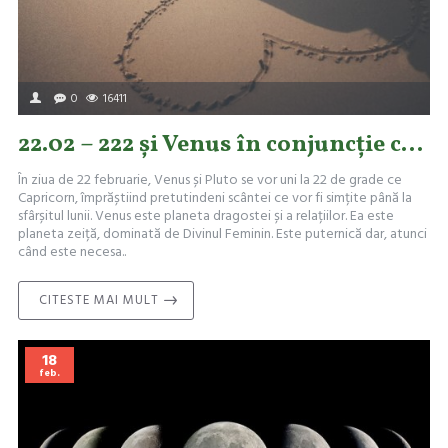
0
16411
22.02 – 222 și Venus în conjuncție cu Pluto
În ziua de 22 februarie, Venus și Pluto se vor uni la 22 de grade ce
Capricorn, împrăștiind pretutindeni scântei ce vor fi simțite până la
sfârșitul lunii. Venus este planeta dragostei și a relațiilor. Ea este
planeta zeiță, dominată de Divinul Feminin. Este puternică dar, atunci
când este necesa..
CITESTE MAI MULT
18
feb.