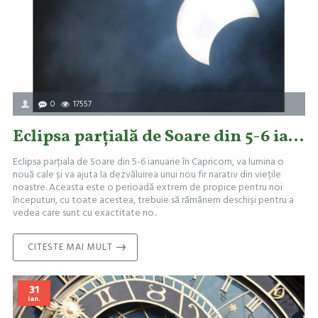
0
17557
Eclipsa parțială de Soare din 5-6 ianuarie 2019 - află ce energii aduce acest eveniment în viața ta
Eclipsa parțiala de Soare din 5-6 ianuarie în Capricorn, va lumina o
nouă cale și va ajuta la dezvăluirea unui nou fir narativ din viețile
noastre. Aceasta este o perioadă extrem de propice pentru noi
începuturi, cu toate acestea, trebuie să rămânem deschiși pentru a
vedea care sunt cu exactitate no..
CITESTE MAI MULT
31
ian.