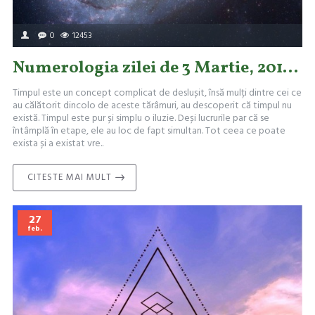
0
12453
Numerologia zilei de 3 Martie, 2019 - Puternicul cod 333
Timpul este un concept complicat de deslușit, însă mulți dintre cei ce
au călătorit dincolo de aceste tărâmuri, au descoperit că timpul nu
există. Timpul este pur și simplu o iluzie. Deși lucrurile par că se
întâmplă în etape, ele au loc de fapt simultan. Tot ceea ce poate
exista și a existat vre..
CITESTE MAI MULT
27
feb.