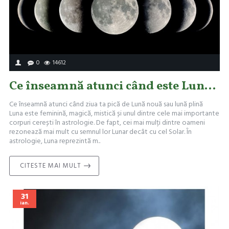
0
14612
Ce înseamnă atunci când este Lună Plină sau Lună Nouă de ziua ta
Ce înseamnă atunci când ziua ta pică de Lună nouă sau lună plină
Luna este feminină, magică, mistică și unul dintre cele mai importante
corpuri cerești în astrologie. De fapt, cei mai mulți dintre oameni
rezonează mai mult cu semnul lor Lunar decât cu cel Solar. În
astrologie, Luna reprezintă m..
CITESTE MAI MULT
31
ian.